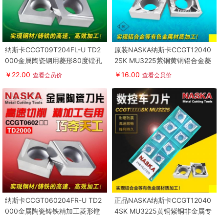
纳斯卡CCGT09T204FL-U TD2
原装NASKA纳斯卡CCGT12040
000金属陶瓷钢用菱形80度镗孔
2SK MU3225紫铜黄铜铝合金菱
精车数控刀片
形车刀片
￥22.00
￥16.00
查看会员价
查看会员价
纳斯卡CCGT060204FR-U TD2
正品NASKA纳斯卡CCGT12040
000金属陶瓷铸铁精加工菱形镗
4SK MU3225黄铜紫铜非金属专