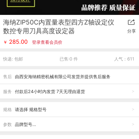
海纳ZIP50C内置量表型四方Z轴设定仪
数控专用刀具高度设定器
分享
285.00
￥
登录查看会员价
快递: 包邮
已售:0 件
人气：611
售后
由
西安海纳精密机械有限公司
发货并提供售后服务
服务
付款后24小时内发货 7天无理由退货
>
规格
请选择 规格型号
>
参数
品牌型号...
>