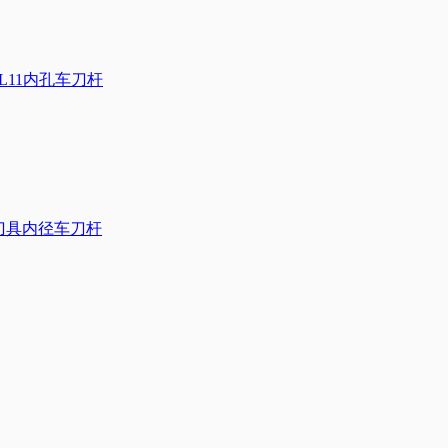
/L11内孔车刀杆
数控刀具内径车刀杆