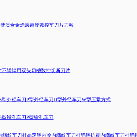
U7025硬质合金涂层超硬数控车刀片刀粒
10钢件不锈钢用双头切槽数控切断刀片
B型外径车刀
P型外径车刀
D型外径车刀
W型压紧方式
B型镗孔车刀
P型镗孔车刀
内螺纹车刀杆
高速钢内冷内螺纹车刀杆
钨钢抗震内螺纹车刀杆
钨