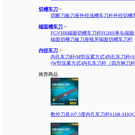
切槽车刀
>
切断刀板刀座
外径浅槽车刀杆
外径切槽
端面槽车刀
>
FGVHR端面切槽车刀杆
FGHH单头端
端面切槽刀板刀座
狼牙端面切槽车刀杆
内径车刀
>
内孔车刀杆(M型压紧方式)
内孔车刀杆(
(W型压紧方式)
内孔车刀杆（四方柄刀
推荐商品
数控刀具107.5度内孔车刀杆S16R-SDQC