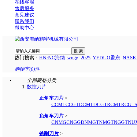
在线客服
售后服务
意见建议
联系我们
帮助中心
搜 索
热门搜索：
HN·NC海纳
wngg
2025
YEDUO盈东
NAS
购物车(
0
)件
全部商品分类
数控刀片
正角车刀片
>
CCMT
CCGT
DCMT
DCGT
RCMT
RCGT
负角车刀片
>
CNMG
CNGG
DNMG
TNMG
TNGG
TNU
铣削刀片
>