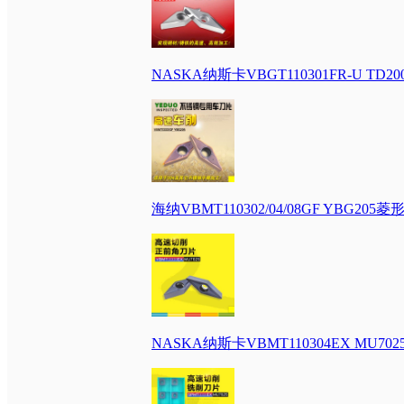
NASKA纳斯卡VBGT110301FR-U 
海纳VBMT110302/04/08GF YBG
NASKA纳斯卡VBMT110304EX M