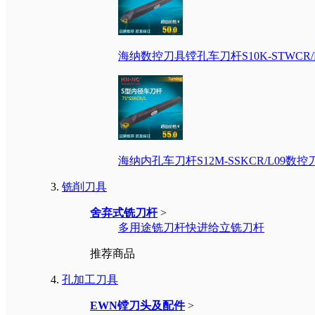
海纳数控刀具镗孔车刀杆S10K-STWCR
海纳内孔车刀杆S12M-SSKCR/L09
铣削刀具
舍弃式铣刀杆
>
多用途铣刀杆
快进给立铣刀杆
推荐商品
孔加工刀具
EWN镗刀头及配件
>