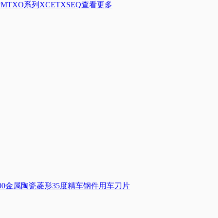
PMT
XO系列
XCET
XSEQ
查看更多
TD2000金属陶瓷菱形35度精车钢件用车刀片