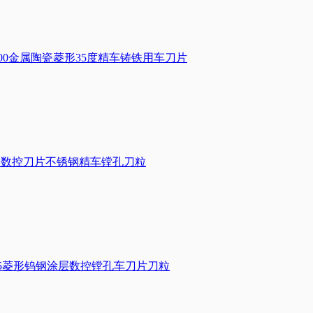
TD2000金属陶瓷菱形35度精车铸铁用车刀片
205菱形数控刀片不锈钢精车镗孔刀粒
U7025菱形钨钢涂层数控镗孔车刀片刀粒