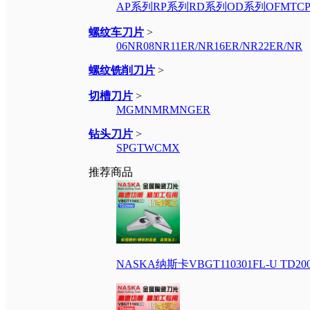
AP系列
RP系列
RD系列
OD系列
OFMT
C
螺纹车刀片
>
06NR
08NR
11ER/NR
16ER/NR
22ER/NR
螺纹铣削刀片
>
切槽刀片
>
MGMN
MRMN
GER
钻头刀片
>
SPGT
WCMX
推荐商品
NASKA纳斯卡VBGT110301FL-U 