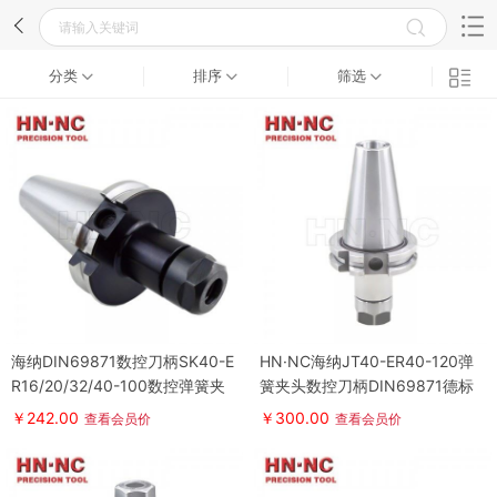
分类
排序
筛选
海纳DIN69871数控刀柄SK40-E
HN·NC海纳JT40-ER40-120弹
R16/20/32/40-100数控弹簧夹
簧夹头数控刀柄DIN69871德标
头刀柄
刀柄
￥242.00
￥300.00
查看会员价
查看会员价