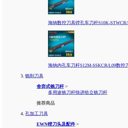
海纳数控刀具镗孔车刀杆S10K-STWCR
海纳内孔车刀杆S12M-SSKCR/L09
铣削刀具
舍弃式铣刀杆
>
多用途铣刀杆
快进给立铣刀杆
推荐商品
孔加工刀具
EWN镗刀头及配件
>