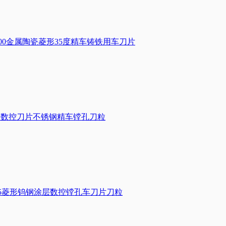
TD2000金属陶瓷菱形35度精车铸铁用车刀片
205菱形数控刀片不锈钢精车镗孔刀粒
U7025菱形钨钢涂层数控镗孔车刀片刀粒