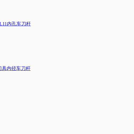
/L11内孔车刀杆
数控刀具内径车刀杆