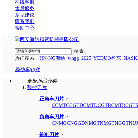
在线客服
售后服务
意见建议
联系我们
帮助中心
搜 索
热门搜索：
HN·NC海纳
wngg
2025
YEDUO盈东
NAS
购物车(
0
)件
全部商品分类
数控刀片
正角车刀片
>
CCMT
CCGT
DCMT
DCGT
RCMT
RCGT
负角车刀片
>
CNMG
CNGG
DNMG
TNMG
TNGG
TNU
铣削刀片
>