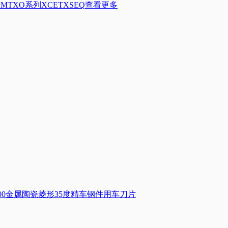
PMT
XO系列
XCET
XSEQ
查看更多
TD2000金属陶瓷菱形35度精车钢件用车刀片