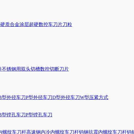
U7025硬质合金涂层超硬数控车刀片刀粒
10钢件不锈钢用双头切槽数控切断刀片
B型外径车刀
P型外径车刀
D型外径车刀
W型压紧方式
B型镗孔车刀
P型镗孔车刀
内螺纹车刀杆
高速钢内冷内螺纹车刀杆
钨钢抗震内螺纹车刀杆
钨