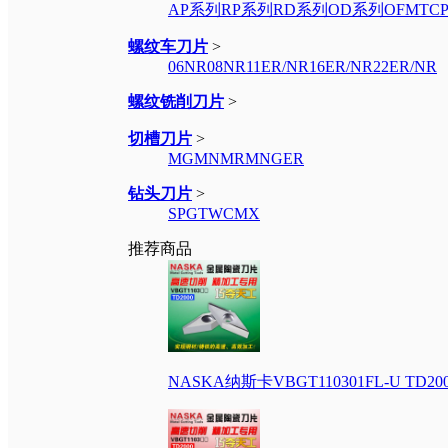
AP系列
RP系列
RD系列
OD系列
OFMT
C
螺纹车刀片
>
06NR
08NR
11ER/NR
16ER/NR
22ER/NR
螺纹铣削刀片
>
切槽刀片
>
MGMN
MRMN
GER
钻头刀片
>
SPGT
WCMX
推荐商品
NASKA纳斯卡VBGT110301FL-U 