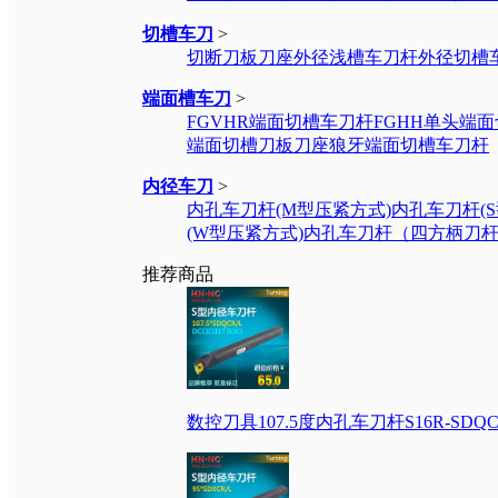
切槽车刀
>
切断刀板刀座
外径浅槽车刀杆
外径切槽
端面槽车刀
>
FGVHR端面切槽车刀杆
FGHH单头端
端面切槽刀板刀座
狼牙端面切槽车刀杆
内径车刀
>
内孔车刀杆(M型压紧方式)
内孔车刀杆(
(W型压紧方式)
内孔车刀杆（四方柄刀
推荐商品
数控刀具107.5度内孔车刀杆S16R-SDQC