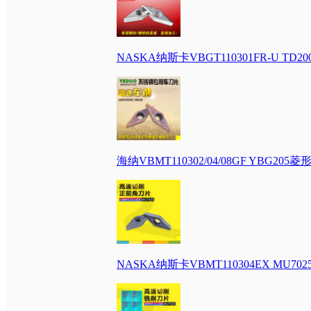
NASKA纳斯卡VBGT110301FR-U 
海纳VBMT110302/04/08GF YBG
NASKA纳斯卡VBMT110304EX M